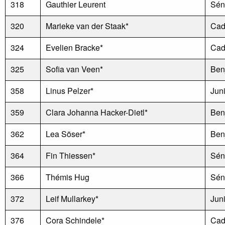
318
Gauthier Leurent
Sén
320
Marieke van der Staak*
Cad
324
Evelien Bracke*
Cad
325
Sofia van Veen*
Ben
358
Linus Pelzer*
Jun
359
Clara Johanna Hacker-Dietl*
Ben
362
Lea Söser*
Ben
364
Fin Thiessen*
Sén
366
Thémis Hug
Sén
372
Leif Mullarkey*
Jun
376
Cora Schindele*
Cad