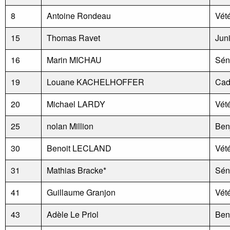
8
Antoine Rondeau
Vét
15
Thomas Ravet
Jun
16
Marin MICHAU
Sén
19
Louane KACHELHOFFER
Cad
20
Michael LARDY
Vét
25
nolan Million
Ben
30
Benoit LECLAND
Vét
31
Mathias Bracke*
Sén
41
Guillaume Granjon
Vét
43
Adèle Le Priol
Ben