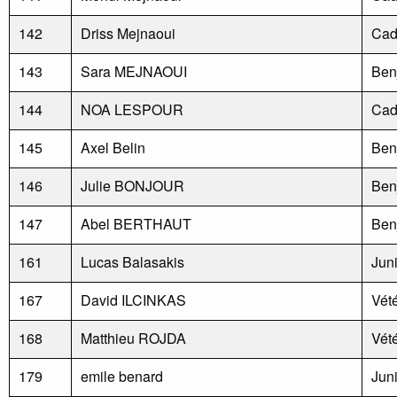
142
Driss Mejnaoui
Cad
143
Sara MEJNAOUI
Ben
144
NOA LESPOUR
Cad
145
Axel Belin
Ben
146
Julie BONJOUR
Ben
147
Abel BERTHAUT
Ben
161
Lucas Balasakis
Jun
167
David ILCINKAS
Vét
168
Matthieu ROJDA
Vét
179
emile benard
Jun