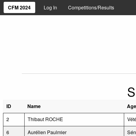
CFM 2024
Log In
Competitions/Results
S
ID
Name
Age
2
Thibaut ROCHE
Vét
6
Aurélien Paulmier
Sén