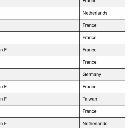
France
Netherlands
France
France
an F
France
France
Germany
an F
France
an F
Taiwan
France
an F
Netherlands