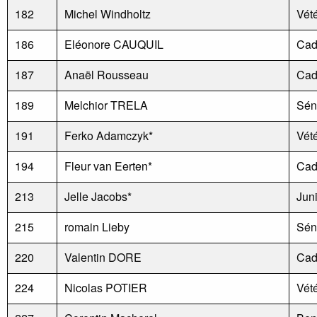
182
Michel Windholtz
Vét
186
Eléonore CAUQUIL
Cad
187
Anaël Rousseau
Cad
189
Melchior TRELA
Sén
191
Ferko Adamczyk*
Vét
194
Fleur van Eerten*
Cad
213
Jelle Jacobs*
Jun
215
romain Lieby
Sén
220
Valentin DORE
Cad
224
Nicolas POTIER
Vét