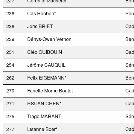
227
Corentin Macherel
Ben
236
Cas Robben*
Sén
238
Joris BRIET
Cad
239
Dénys-Owen Vernon
Ben
251
Cléo GUIBOUIN
Cad
254
Jérôme CAUQUIL
Sén
262
Felix EIGEMANN*
Ben
270
Fanelle Morne Boutet
Cad
271
HSUAN CHEN*
Cad
275
Tiago MARANT
Sén
277
Lisanne Boer*
Cad