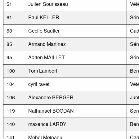
51
Julien Sourisseau
Vét
61
Paul KELLER
Sén
63
Cecile Sautter
Cad
85
Armand Martinez
Sén
95
Adrien MAILLET
Sén
100
Tom Lambert
Ben
104
cyril ravet
Vét
106
Alexandre BERGER
Jun
119
Nathanael BOGDAN
Sén
140
maxence LARDY
Ben
141
Mehdi Mejnaoui
Cad