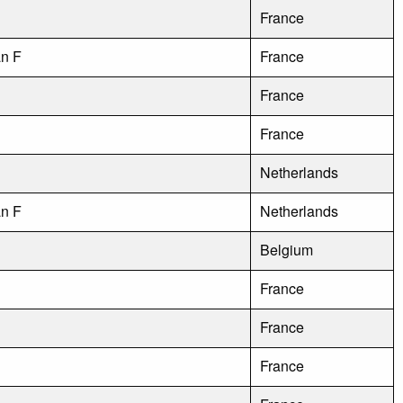
France
an F
France
France
France
Netherlands
an F
Netherlands
Belgium
France
France
France