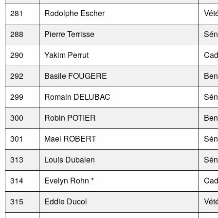
281
Rodolphe Escher
Vét
288
Pierre Terrisse
Sén
290
Yakim Perrut
Cad
292
Basile FOUGERE
Ben
299
Romain DELUBAC
Sén
300
Robin POTIER
Ben
301
Mael ROBERT
Sén
313
Louis Dubalen
Sén
314
Evelyn Rohn *
Cad
315
Eddie Ducol
Vét