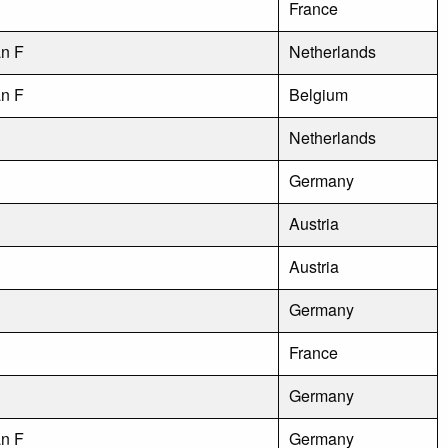
France
an F
Netherlands
an F
Belgium
Netherlands
Germany
Austria
Austria
Germany
France
Germany
an F
Germany