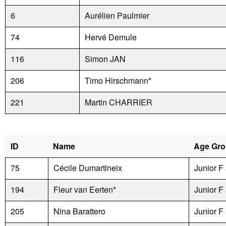
6
Aurélien Paulmier
74
Hervé Demule
116
Simon JAN
206
Timo Hirschmann*
221
Martin CHARRIER
ID
Name
Age Gr
75
Cécile Dumartineix
Junior F
194
Fleur van Eerten*
Junior F
205
Nina Barattero
Junior F