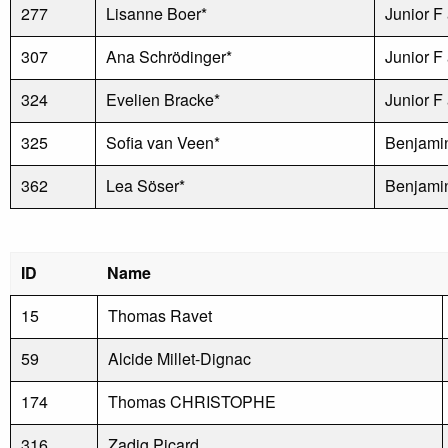
277
Lisanne Boer*
Junior F
307
Ana Schrödinger*
Junior F
324
Evelien Bracke*
Junior F
325
Sofia van Veen*
Benjamin
362
Lea Söser*
Benjamin
ID
Name
15
Thomas Ravet
59
Alcide Millet-Dignac
174
Thomas CHRISTOPHE
316
Zadig Picard