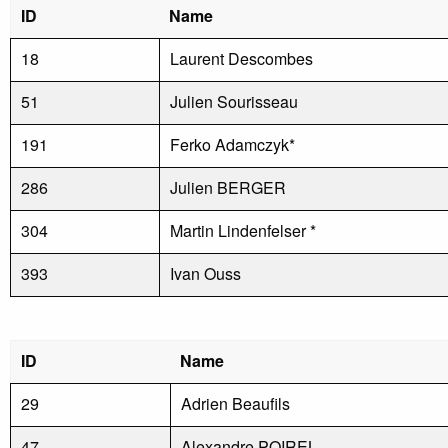
ID
Name
18
Laurent Descombes
51
Julien Sourisseau
191
Ferko Adamczyk*
286
Julien BERGER
304
Martin Lindenfelser *
393
Ivan Ouss
ID
Name
29
Adrien Beaufils
47
Alexandre POIREL