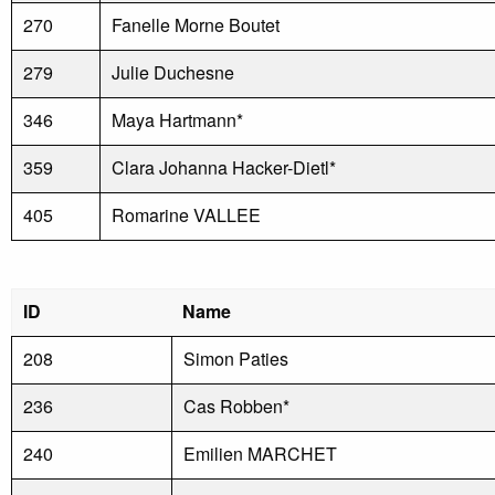
270
Fanelle Morne Boutet
279
Julie Duchesne
346
Maya Hartmann*
359
Clara Johanna Hacker-Dietl*
405
Romarine VALLEE
ID
Name
208
Simon Paties
236
Cas Robben*
240
Emilien MARCHET