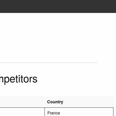
mpetitors
Country
France