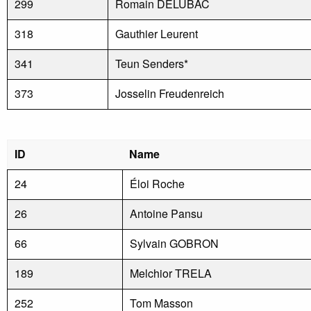
299
Romain DELUBAC
318
Gauthier Leurent
341
Teun Senders*
373
Josselin Freudenreich
ID
Name
24
Éloi Roche
26
Antoine Pansu
66
Sylvain GOBRON
189
Melchior TRELA
252
Tom Masson