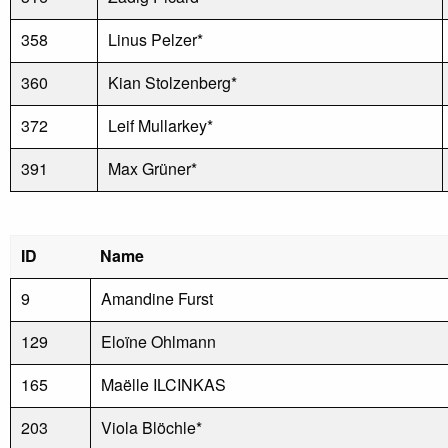
358
Linus Pelzer*
360
Kian Stolzenberg*
372
Leif Mullarkey*
391
Max Grüner*
ID
Name
9
Amandine Furst
129
Eloïne Ohlmann
165
Maëlle ILCINKAS
203
Viola Blöchle*