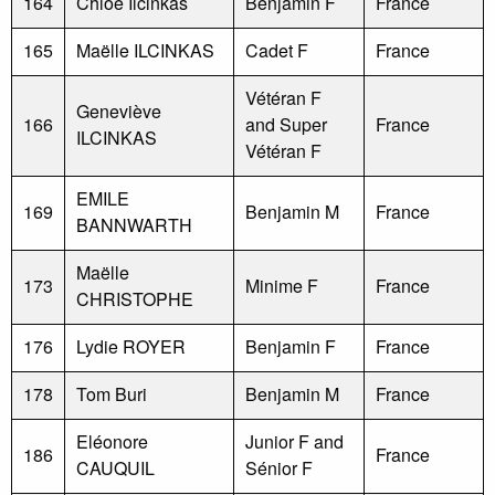
164
Chloé Ilcinkas
Benjamin F
France
165
Maëlle ILCINKAS
Cadet F
France
Vétéran F
Geneviève
166
and Super
France
ILCINKAS
Vétéran F
EMILE
169
Benjamin M
France
BANNWARTH
Maëlle
173
Minime F
France
CHRISTOPHE
176
Lydie ROYER
Benjamin F
France
178
Tom Buri
Benjamin M
France
Eléonore
Junior F and
186
France
CAUQUIL
Sénior F