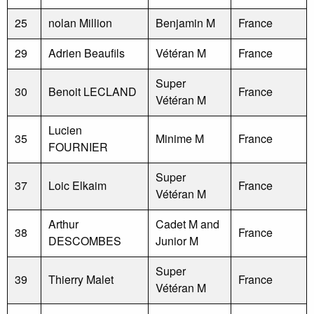
25
nolan Million
Benjamin M
France
29
Adrien Beaufils
Vétéran M
France
Super
30
Benoit LECLAND
France
Vétéran M
Lucien
35
Minime M
France
FOURNIER
Super
37
Loic Elkaim
France
Vétéran M
Arthur
Cadet M and
38
France
DESCOMBES
Junior M
Super
39
Thierry Malet
France
Vétéran M