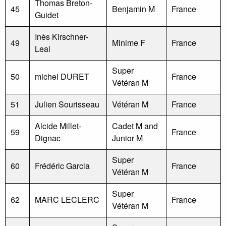
Thomas Breton-
45
Benjamin M
France
Guidet
Inès Kirschner-
49
Minime F
France
Leal
Super
50
michel DURET
France
Vétéran M
51
Julien Sourisseau
Vétéran M
France
Alcide Millet-
Cadet M and
59
France
Dignac
Junior M
Super
60
Frédéric Garcia
France
Vétéran M
Super
62
MARC LECLERC
France
Vétéran M