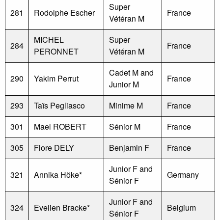
Super
281
Rodolphe Escher
France
Vétéran M
MICHEL
Super
284
France
PERONNET
Vétéran M
Cadet M and
290
Yakim Perrut
France
Junior M
293
Taïs Pegliasco
Minime M
France
301
Mael ROBERT
Sénior M
France
305
Flore DELY
Benjamin F
France
Junior F and
321
Annika Höke*
Germany
Sénior F
Junior F and
324
Evelien Bracke*
Belgium
Sénior F