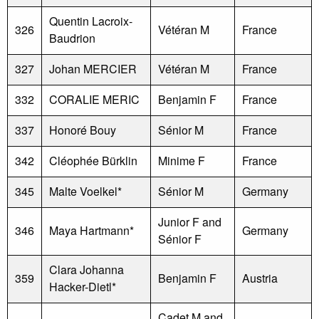
Quentin Lacroix-
326
Vétéran M
France
Baudrion
327
Johan MERCIER
Vétéran M
France
332
CORALIE MERIC
Benjamin F
France
337
Honoré Bouy
Sénior M
France
342
Cléophée Bürklin
Minime F
France
345
Malte Voelkel*
Sénior M
Germany
Junior F and
346
Maya Hartmann*
Germany
Sénior F
Clara Johanna
359
Benjamin F
Austria
Hacker-Dietl*
Cadet M and