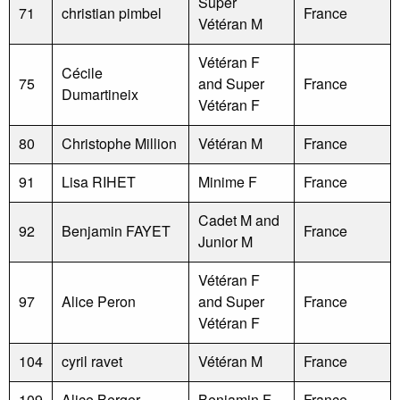
Super
71
christian pimbel
France
Vétéran M
Vétéran F
Cécile
75
and Super
France
Dumartineix
Vétéran F
80
Christophe Million
Vétéran M
France
91
Lisa RIHET
Minime F
France
Cadet M and
92
Benjamin FAYET
France
Junior M
Vétéran F
97
Alice Peron
and Super
France
Vétéran F
104
cyril ravet
Vétéran M
France
109
Alice Berger
Benjamin F
France