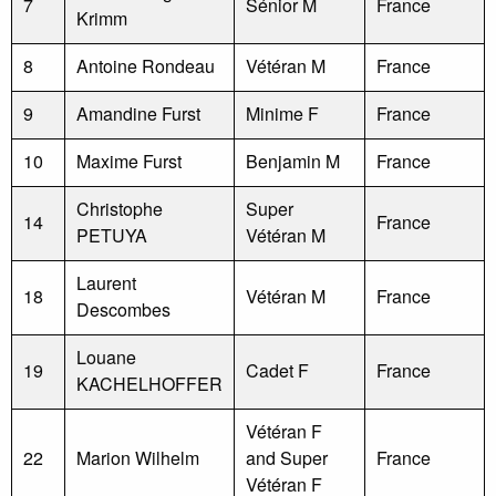
7
Sénior M
France
Krimm
8
Antoine Rondeau
Vétéran M
France
9
Amandine Furst
Minime F
France
10
Maxime Furst
Benjamin M
France
Christophe
Super
14
France
PETUYA
Vétéran M
Laurent
18
Vétéran M
France
Descombes
Louane
19
Cadet F
France
KACHELHOFFER
Vétéran F
22
Marion Wilhelm
and Super
France
Vétéran F