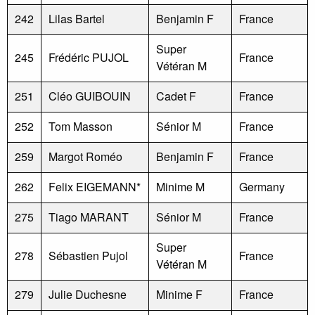
242
Lilas Bartel
Benjamin F
France
Super
245
Frédéric PUJOL
France
Vétéran M
251
Cléo GUIBOUIN
Cadet F
France
252
Tom Masson
Sénior M
France
259
Margot Roméo
Benjamin F
France
262
Felix EIGEMANN*
Minime M
Germany
275
Tiago MARANT
Sénior M
France
Super
278
Sébastien Pujol
France
Vétéran M
279
Julie Duchesne
Minime F
France