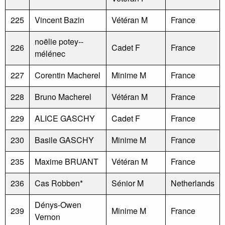
225
Vincent Bazin
Vétéran M
France
noëlie potey--
226
Cadet F
France
mélénec
227
Corentin Macherel
Minime M
France
228
Bruno Macherel
Vétéran M
France
229
ALICE GASCHY
Cadet F
France
230
Basile GASCHY
Minime M
France
235
Maxime BRUANT
Vétéran M
France
236
Cas Robben*
Sénior M
Netherlands
Dénys-Owen
239
Minime M
France
Vernon