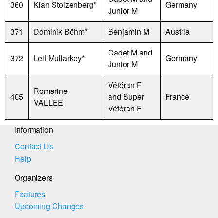
360
Kian Stolzenberg*
Germany
Junior M
371
Dominik Böhm*
Benjamin M
Austria
Cadet M and
372
Leif Mullarkey*
Germany
Junior M
Vétéran F
Romarine
405
and Super
France
VALLEE
Vétéran F
Information
Contact Us
Help
Organizers
Features
Upcoming Changes