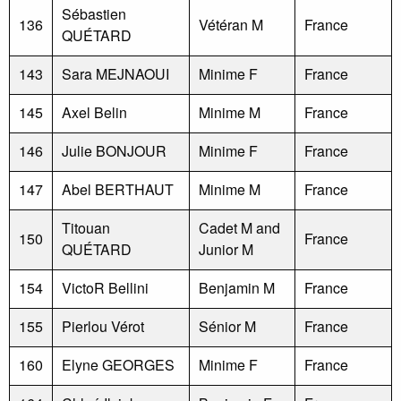
Sébastien
136
Vétéran M
France
QUÉTARD
143
Sara MEJNAOUI
Minime F
France
145
Axel Belin
Minime M
France
146
Julie BONJOUR
Minime F
France
147
Abel BERTHAUT
Minime M
France
Titouan
Cadet M and
150
France
QUÉTARD
Junior M
154
VictoR Bellini
Benjamin M
France
155
Pierlou Vérot
Sénior M
France
160
Elyne GEORGES
Minime F
France