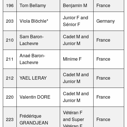
196
Tom Bellamy
Benjamin M
France
Junior F and
203
Viola Blöchle*
Germany
Sénior F
Sam Baron-
Cadet M and
210
France
Lachevre
Junior M
Anaé Baron-
211
Minime F
France
Lachevre
Cadet M and
212
YAEL LERAY
France
Junior M
Cadet M and
220
Valentin DORE
France
Junior M
Vétéran F
Frédérique
223
and Super
France
GRANDJEAN
Vétéran F