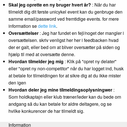
Skal jeg oprette en ny bruger hvert år?
: Når du har
tilmeldt dig dit første unicykel event kan du genbruge den
samme email/password ved fremtidige events. for mere
information se
dette link
.
Oversættelser
: Jeg har fundet en fejl/noget der mangler i
oversættelsen. skriv venligst her her i feedbacken hvad
der er galt, eller bed om at bliver oversætter på siden og
hjælp til med at oversætte denne.
Hvordan tilmelder jeg mig
: Klik på "opret ny delater"
eller "opret ny non-competitor" når du har logget ind, husk
at betale for tilmeldingen for at sikre dig at du ikke mister
den igen
Hvordan deler jeg mine tilmeldingsoplysningwer
:
Som holdkaptajn eller klub træner/leder kan du bede om
andgang så du kan betale for aldre deltagere, og se
hvilke konkurencer de har tilmeldt sig.
Information